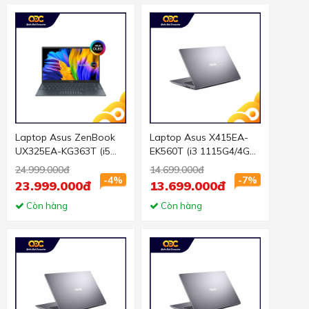
Laptop Asus ZenBook
Laptop Asus X415EA-
UX325EA-KG363T (i5
EK560T (i3 1115G4/4GB
1135G7/8GB
RAM/256GB SSD/14
24.999.000đ
14.699.000đ
RAM/512GB SSD/13.3
FHD/Win 10/Xám)
-4%
-7%
23.999.000đ
13.699.000đ
FHD/Win10/Cáp USB to
LAN,USB C-Audio/Xám)
Còn hàng
Còn hàng