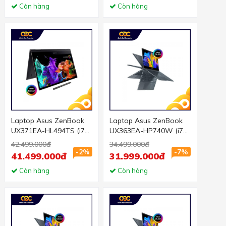
Còn hàng
Đen)
Còn hàng
Laptop Asus ZenBook
Laptop Asus ZenBook
UX371EA-HL494TS (i7
UX363EA-HP740W (i7
1165G7/16GB RAM/1TB
1165G7/16GB
42.499.000đ
34.499.000đ
SSD/13.3 UDH
RAM/512GB SSD/13.3
-2%
-7%
41.499.000đ
31.999.000đ
Touch/Win10/Office/Cáp
FHD Cảm
/Túi/Đen)
Còn hàng
ứng/Win11/Cáp/Bút/Túi/
Còn hàng
Xám)