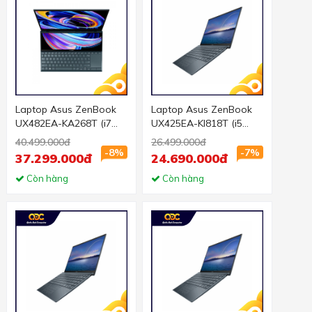
Laptop Asus ZenBook
Laptop Asus ZenBook
UX482EA-KA268T (i7
UX425EA-KI818T (i5
1165G7/16GB RAM/1TB
1135G7/16GB
40.499.000đ
26.499.000đ
SSD/14 FHD Cảm
RAM/512GB SSD/14
-8%
-7%
37.299.000đ
24.690.000đ
ứng/Win10/Bút/Túi/Xan
FHD/Win10/Túi/Tím)
h)
Còn hàng
Còn hàng