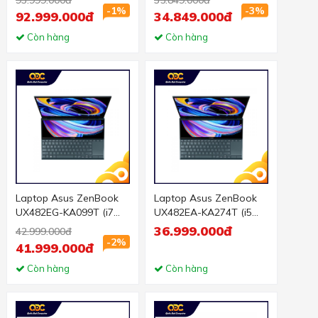
SSD/15.6 FHD Cảm
SSD/14 FHD Cảm
-1%
-3%
92.999.000đ
34.849.000đ
ứng/RTX 3080
ứng/MX450
8GB/Win10
Còn hàng
2Gb/Win10/Bút/Túi/Xan
Còn hàng
Pro/Bút/Túi/Xanh)
h)
Laptop Asus ZenBook
Laptop Asus ZenBook
UX482EG-KA099T (i7
UX482EA-KA274T (i5
1165G7/16GB RAM/1TB
1135G7/8GB
36.999.000đ
42.999.000đ
SSD/14 FHD Cảm
RAM/512GB SSD/14 FHD
-2%
41.999.000đ
ứng/MX450
Touch/Win10/Bút/Túi/Xa
2Gb/Win10/Bút/Túi/Xan
Còn hàng
nh)
Còn hàng
h)