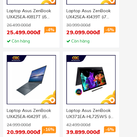
Laptop Asus ZenBook
Laptop Asus ZenBook
UX425EA-KI817T (i5
UX425EA-KI439T (i7
1135G7/16GB
1165G7/16GB
26.499.000đ
30.999.000đ
RAM/512GB SSD/14
RAM/512GB SSD/14
-4%
-6%
25.499.000đ
29.099.000đ
FHD/Win10/Túi/Xám)
FHD/Win10/Xám)
Còn hàng
Còn hàng
Laptop Asus ZenBook
Laptop Asus ZenBook
UX425EA-KI429T (i5
UX371EA-HL725WS (i7
1135G7/8GB
1165G7/16GB RAM/1TB
24.999.000đ
42.499.000đ
RAM/512GB SSD/14
SSD/13.3 UDH
-16%
-6%
20.999.000đ
39.899.000đ
FHD/Win10/Xám)
Touch/Win11/Cáp/Túi/