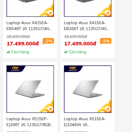
Laptop Asus X415EA-
Laptop Asus X415EA-
EB548T (i5 1135G7/4GB
EB266T (i5 1135G7/4GB
RAM/512GB SSD/14
RAM/512GB SSD/14
18.499.000đ
18.499.000đ
FHD/Win 10/Xám)
FHD/Win 10/Xám)
-5%
-5%
17.499.000đ
17.499.000đ
Còn hàng
Còn hàng
Laptop Asus X515EP-
Laptop Asus X515EA-
EJ268T (i5 1135G7/8GB
EJ1046W (i5
RAM/512GB SSD/15.6
1135G7/8GB