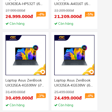
UX363EA-HP532T (i5
UX333FA-A4016T (i5
1135G7/8GB
8265U/8GB RAM/256GB
27.999.000đ
22.209.000đ
RAM/512GB SSD/13.3
SSD/13.3 inch FHD/Win
-4%
-5%
26.999.000đ
21.209.000đ
FHD Cảm
10/Xanh)
ứng/Win10/Cáp/Bút/Túi/
Còn hàng
Còn hàng
Xám)
Laptop Asus ZenBook
Laptop Asus ZenBook
UX325EA-KG599W (i7
UX325EA-KG538W (i5
1165G7/16GB
1135G7/8GB
31.499.000đ
25.499.000đ
RAM/512GB SSD/13.3
RAM/512GB SSD/13.3
-3%
-4%
30.499.000đ
24.499.000đ
FHD/Win10/Cáp/Túi/Xá
FHD/Win10/Cáp/Túi/Xá
m)
Còn hàng
m)
Còn hàng