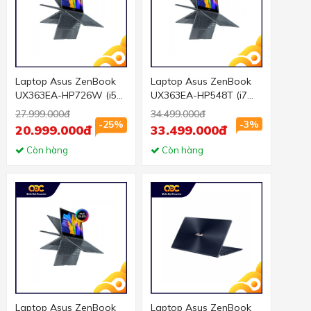
Laptop Asus ZenBook
Laptop Asus ZenBook
UX363EA-HP726W (i5
UX363EA-HP548T (i7
1135G7/8GB
1165G7/16GB
27.999.000đ
34.499.000đ
RAM/512GB SSD/13.3
RAM/512GB SSD/13.3
-25%
-3%
20.999.000đ
33.499.000đ
FHD Cảm
FHD/Win10/Cáp/Túi/Xá
ứng/Win11/Cáp/Bút/Túi/
Còn hàng
m)
Còn hàng
Xám)
Laptop Asus ZenBook
Laptop Asus ZenBook