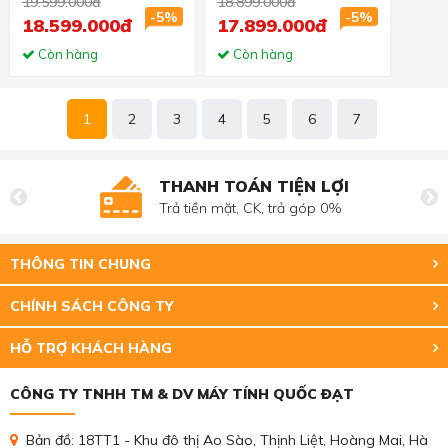
19.599.000đ
18.899.000đ
FHD/MX330 2GB/Win
RAM/512GB SSD/15.6
-5%
-5%
18.599.000đ
17.899.000đ
10/Bạc)
FHD/Win 11/Bạc)
Còn hàng
Còn hàng
1
2
3
4
5
6
7
THANH TOÁN TIỆN LỢI
Trả tiền mặt, CK, trả góp 0%
THÔNG TIN CHUNG
CHÍNH SÁCH CÔNG TY
HỖ TRỢ KHÁCH HÀNG
CÔNG TY TNHH TM & DV MÁY TÍNH QUỐC ĐẠT
Bản đồ: 18TT1 - Khu đô thị Ao Sào, Thịnh Liệt, Hoàng Mai, Hà