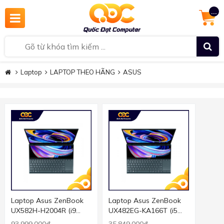
...
Laptop
LAPTOP THEO HÃNG
ASUS
Laptop Asus ZenBook
Laptop Asus ZenBook
UX582H-H2004R (i9
UX482EG-KA166T (i5
11900H/32GB RAM/1TB
1135G7/8GB RAM/512B
93.999.000đ
35.849.000đ