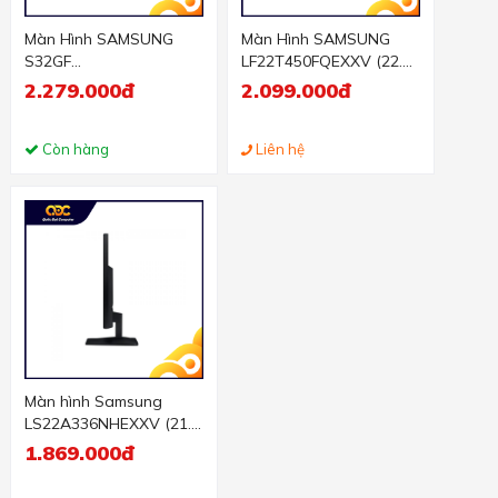
Màn Hình SAMSUNG
Màn Hình SAMSUNG
S32GF
LF22T450FQEXXV (22.0
LS24F320GAEXXV (24
inch - FHD - IPS - 75Hz -
2.279.000đ
2.099.000đ
inch - IPS - FHD - 120Hz
5ms)
- 5ms)
Còn hàng
Liên hệ
Màn hình Samsung
LS22A336NHEXXV (21.5
inch/FHDVA/60Hz/5ms)
1.869.000đ