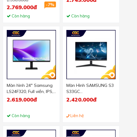
)
inch - IPS - FHD - 120Hz
-7%
2.769.000đ
- 5ms)
Còn hàng
Còn hàng
Màn hình 24" Samsung
Màn Hình SAMSUNG S3
LS24F320, Full viền, IPS,
S33GC
120hz
LS24C330GAEXXV (23.8
2.619.000đ
2.420.000đ
inch - IPS - FHD - 4ms
GtG -100Hz - AMD
Còn hàng
FreeSync)
Liên hệ