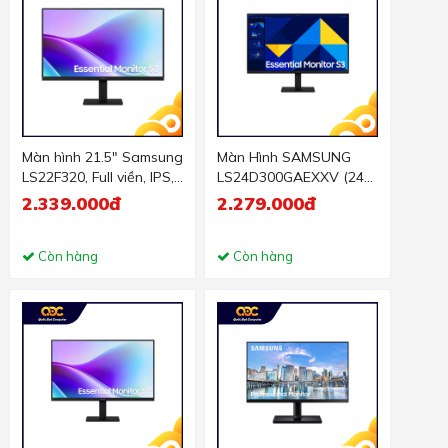
Màn hình 21.5" Samsung
Màn Hình SAMSUNG
LS22F320, Full viền, IPS,
LS24D300GAEXXV (24
120hz
inch - IPS - FHD - 5ms -
2.339.000đ
2.279.000đ
100Hz)
Còn hàng
Còn hàng