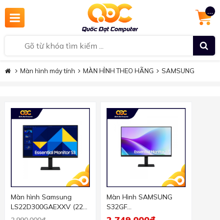
...
Màn hình máy tính
MÀN HÌNH THEO HÃNG
SAMSUNG
Màn hình Samsung
Màn Hình SAMSUNG
LS22D300GAEXXV (22
S32GF
inch/FHD/IPS/100Hz/5ms
LS27F320GAEXXV (27
2.749.000đ
2.990.000đ