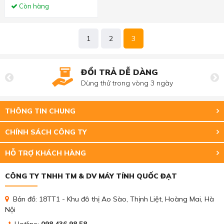
Còn hàng
1
2
3
ĐỔI TRẢ DỄ DÀNG
Dùng thử trong vòng 3 ngày
THÔNG TIN CHUNG
CHÍNH SÁCH CÔNG TY
HỖ TRỢ KHÁCH HÀNG
CÔNG TY TNHH TM & DV MÁY TÍNH QUỐC ĐẠT
Bản đồ: 18TT1 - Khu đô thị Ao Sào, Thịnh Liệt, Hoàng Mai, Hà
Nội
Hotline:
098 436 98 58