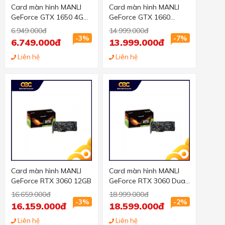
Card màn hình MANLI
Card màn hình MANLI
GeForce GTX 1650 4GB
GeForce GTX 1660
GDDR6
Super Gallardo 6GB
6.949.000đ
14.999.000đ
-3%
-7%
6.749.000đ
13.999.000đ
Liên hệ
Liên hệ
Card màn hình MANLI
Card màn hình MANLI
GeForce RTX 3060 12GB
GeForce RTX 3060 Dual
Fan 12GB (LHR)
16.659.000đ
18.999.000đ
-3%
-2%
16.159.000đ
18.599.000đ
Liên hệ
Liên hệ