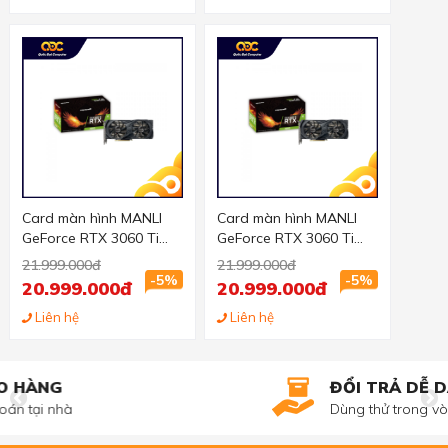
Card màn hình MANLI
Card màn hình MANLI
GeForce RTX 3060 Ti
GeForce RTX 3060 Ti
8GB
8GB (LHR)
21.999.000đ
21.999.000đ
-5%
-5%
20.999.000đ
20.999.000đ
Liên hệ
Liên hệ
ĐỔI TRẢ DỄ DÀNG
Dùng thử trong vòng 3 ngày