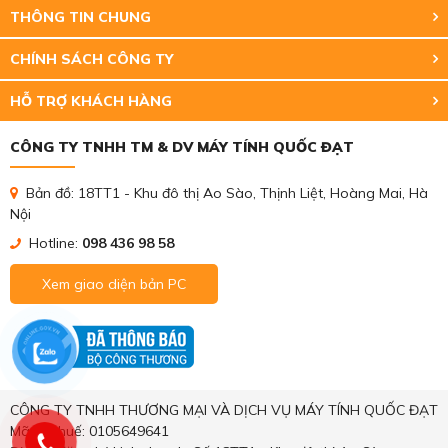
THÔNG TIN CHUNG
CHÍNH SÁCH CÔNG TY
HỖ TRỢ KHÁCH HÀNG
CÔNG TY TNHH TM & DV MÁY TÍNH QUỐC ĐẠT
Bản đồ: 18TT1 - Khu đô thị Ao Sào, Thịnh Liệt, Hoàng Mai, Hà
Nội
Hotline:
098 436 98 58
Xem giao diện bản PC
CÔNG TY TNHH THƯƠNG MẠI VÀ DỊCH VỤ MÁY TÍNH QUỐC ĐẠT
Mã số thuế: 0105649641