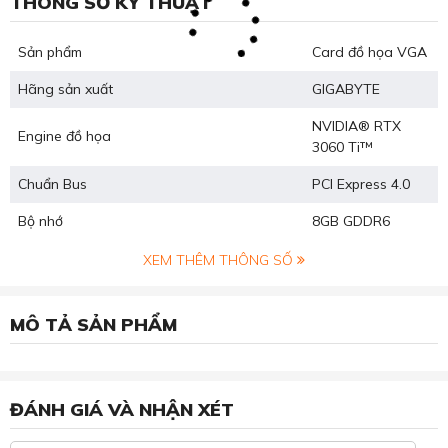
THÔNG SỐ KỸ THUẬT
Sản phẩm
Card đồ họa VGA
Hãng sản xuất
GIGABYTE
NVIDIA® RTX
Engine đồ họa
3060 Ti™
Chuẩn Bus
PCI Express 4.0
Bộ nhớ
8GB GDDR6
XEM THÊM THÔNG SỐ
MÔ TẢ SẢN PHẨM
ĐÁNH GIÁ VÀ NHẬN XÉT