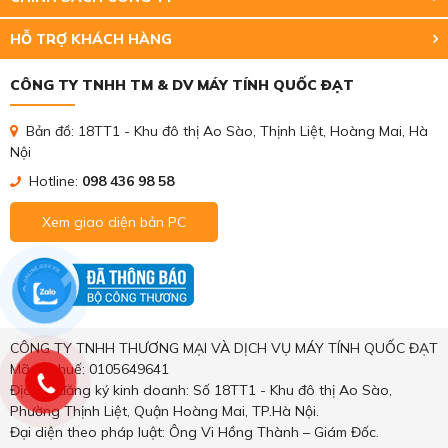
HỖ TRỢ KHÁCH HÀNG
CÔNG TY TNHH TM & DV MÁY TÍNH QUỐC ĐẠT
Bản đồ: 18TT1 - Khu đô thị Ao Sào, Thịnh Liệt, Hoàng Mai, Hà
Nội
Hotline:
098 436 98 58
Xem giao diện bản PC
CÔNG TY TNHH THƯƠNG MẠI VÀ DỊCH VỤ MÁY TÍNH QUỐC ĐẠT
Mã số thuế: 0105649641
Địa chỉ đăng ký kinh doanh: Số 18TT1 - Khu đô thị Ao Sào,
Phường Thịnh Liệt, Quận Hoàng Mai, TP.Hà Nội.
Đại diện theo pháp luật: Ông Vi Hồng Thành – Giám Đốc.