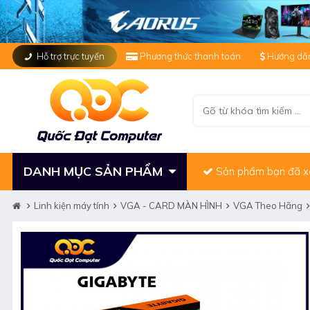
Hỗ trợ trực tuyến
Phương thức thanh toán
Hướng dẫn
DANH MỤC SẢN PHẨM
Sản phẩm bạn đã 
Linh kiện máy tính
VGA - CARD MÀN HÌNH
VGA Theo Hãng