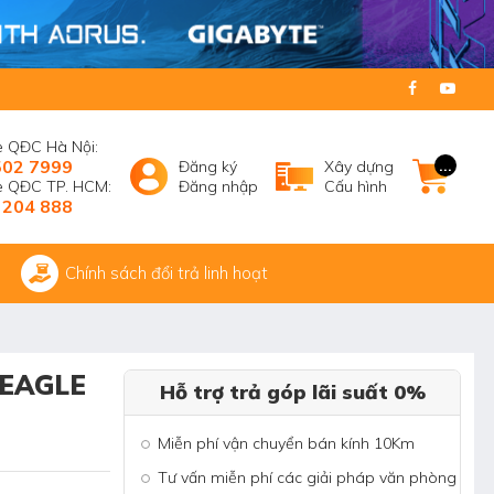
e QĐC Hà Nội:
502 7999
...
Đăng ký
Xây dựng
ne QĐC TP. HCM:
Đăng nhập
Cấu hình
 204 888
Chính sách đổi trả linh hoạt
 EAGLE
Hỗ trợ trả góp lãi suất 0%
Miễn phí vận chuyển bán kính 10Km
Tư vấn miễn phí các giải pháp văn phòng