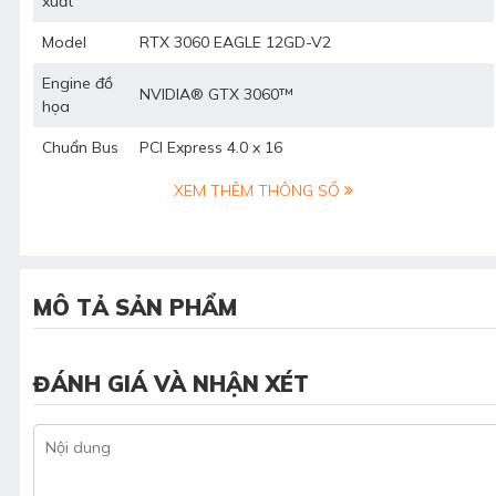
xuất
Model
RTX 3060 EAGLE 12GD-V2
Engine đồ
NVIDIA® GTX 3060™
họa
Chuẩn Bus
PCI Express 4.0 x 16
XEM THÊM THÔNG SỐ
MÔ TẢ SẢN PHẨM
ĐÁNH GIÁ VÀ NHẬN XÉT