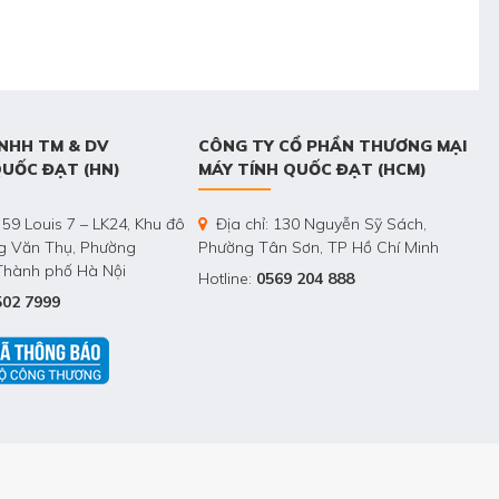
NHH TM & DV
CÔNG TY CỔ PHẦN THƯƠNG MẠI
QUỐC ĐẠT (HN)
MÁY TÍNH QUỐC ĐẠT (HCM)
 59 Louis 7 – LK24, Khu đô
Địa chỉ: 130 Nguyễn Sỹ Sách,
ng Văn Thụ, Phường
Phường Tân Sơn, TP Hồ Chí Minh
Thành phố Hà Nội
Hotline:
0569 204 888
502 7999