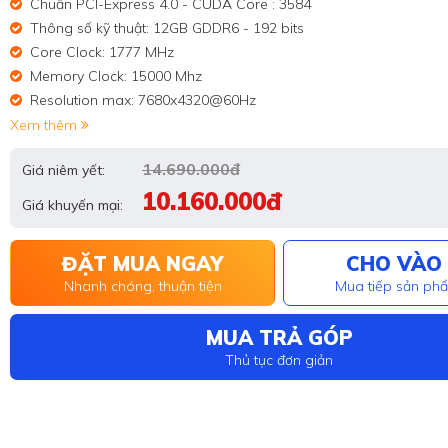
Chuẩn PCI-Express 4.0 - CUDA Core : 3584
Thông số kỹ thuật: 12GB GDDR6 - 192 bits
Core Clock: 1777 MHz
Memory Clock: 15000 Mhz
Resolution max: 7680x4320@60Hz
Xem thêm
14.690.000đ
Giá niêm yết:
10.160.000đ
Giá khuyến mại:
ĐẶT MUA NGAY
CHO VÀO 
Nhanh chóng, thuận tiện
Mua tiếp sản ph
MUA TRẢ GÓP
Thủ tục đơn giản