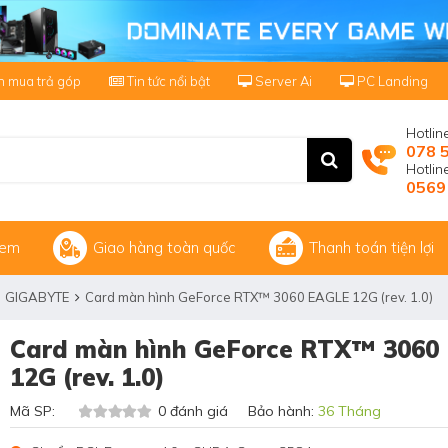
 mua trả góp
Tin tức nổi bật
Server Ai
PC Landing
Hotlin
078 
Hotli
0569
xem
Giao hàng toàn quốc
Thanh toán tiện lợi
GIGABYTE
Card màn hình GeForce RTX™ 3060 EAGLE 12G (rev. 1.0)
Card màn hình GeForce RTX™ 3060
12G (rev. 1.0)
Mã SP:
0 đánh giá Bảo hành:
36 Tháng