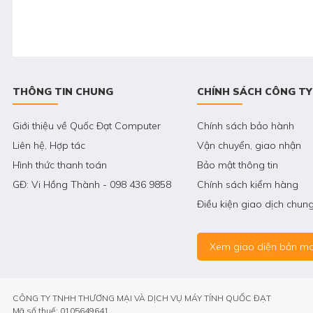
THÔNG TIN CHUNG
CHÍNH SÁCH CÔNG TY
Giới thiệu về Quốc Đạt Computer
Chính sách bảo hành
Liên hệ, Hợp tác
Vận chuyển, giao nhận
Hình thức thanh toán
Bảo mật thông tin
GĐ: Vi Hồng Thành - 098 436 9858
Chính sách kiểm hàng
Điều kiện giao dịch chun
Xem giao diện bản mo
CÔNG TY TNHH THƯƠNG MẠI VÀ DỊCH VỤ MÁY TÍNH QUỐC ĐẠT
Mã số thuế: 0105649641