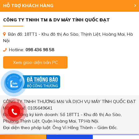
HỖ TRỢ KHÁCH HÀNG
CÔNG TY TNHH TM & DV MÁY TÍNH QUỐC ĐẠT
Bản đồ: 18TT1 - Khu đô thị Ao Sào, Thịnh Liệt, Hoàng Mai, Hà
Nội
Hotline:
098 436 98 58
Xem giao diện bản PC
CÔNG TY TNHH THƯƠNG MẠI VÀ DỊCH VỤ MÁY TÍNH QUỐC ĐẠT
Mã số thuế: 0105649641
Địa chỉ đăng ký kinh doanh: Số 18TT1 - Khu đô thị Ao Sào,
Phường Thịnh Liệt, Quận Hoàng Mai, TP.Hà Nội.
Đại diện theo pháp luật: Ông Vi Hồng Thành – Giám Đốc.