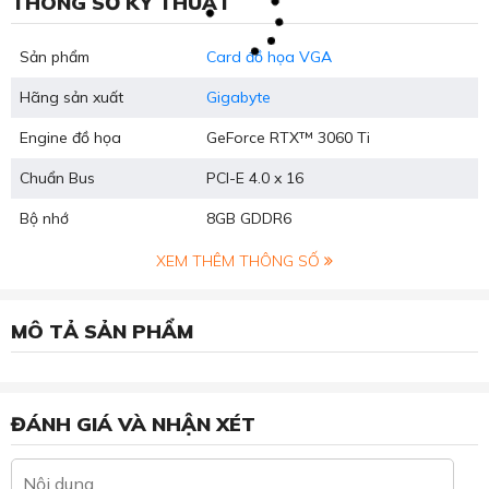
THÔNG SỐ KỸ THUẬT
Sản phẩm
Card đồ họa VGA
Hãng sản xuất
Gigabyte
Engine đồ họa
GeForce RTX™ 3060 Ti
Chuẩn Bus
PCI-E 4.0 x 16
Bộ nhớ
8‎GB GDDR6
XEM THÊM THÔNG SỐ
MÔ TẢ SẢN PHẨM
ĐÁNH GIÁ VÀ NHẬN XÉT