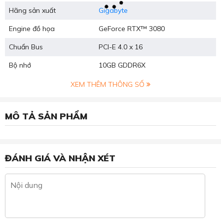
Hãng sản xuất
Gigabyte
Engine đồ họa
GeForce RTX™ 3080
Chuẩn Bus
PCI-E 4.0 x 16
Bộ nhớ
1‎0GB GDDR6X
XEM THÊM THÔNG SỐ
MÔ TẢ SẢN PHẨM
ĐÁNH GIÁ VÀ NHẬN XÉT