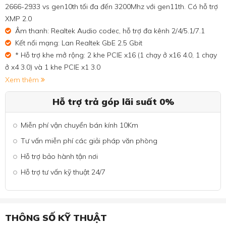
2666-2933 vs gen10th tối đa đến 3200Mhz với gen11th. Có hỗ trợ
XMP 2.0
Âm thanh: Realtek Audio codec, hỗ trợ đa kênh 2/4/5.1/7.1
Kết nối mạng: Lan Realtek GbE 2.5 Gbit
* Hỗ trợ khe mở rộng: 2 khe PCIE x16 (1 chạy ở x16 4.0, 1 chạy
ở x4 3.0) và 1 khe PCIE x1 3.0
Xem thêm
Hỗ trợ trả góp lãi suất 0%
Miễn phí vận chuyển bán kính 10Km
Tư vấn miễn phí các giải pháp văn phòng
Hỗ trợ bảo hành tận nơi
Hỗ trợ tư vấn kỹ thuật 24/7
THÔNG SỐ KỸ THUẬT