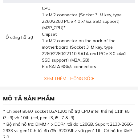
CPU:
1 x M.2 connector (Socket 3, M key, type
2260/2280 PCIe 4.0 x4/x2 SSD support)
(M2P_CPU)*
Chipset:
Ổ cứng hỗ trợ
1 x M.2 connector on the back of the
motherboard (Socket 3, M key, type
2260/2280/22110 SATA and PCIe 3.0 x4/x2
SSD support) (M2A_SB)
6 x SATA 6Gb/s connectors
XEM THÊM THÔNG SỐ
MÔ TẢ SẢN PHẨM
* Chipset B560, socket LGA1200 hỗ trợ CPU intel thế hệ 11th (i5,
i7, i9) và 10th (cel, pen, i3, i5, i7 & i9)
* Bộ nhớ hỗ trợ: DIMM 4 x DDR4 tối đa 128GB. Suport 2133-2666-
2933 vs gen10th tối đa đến 3200Mhz với gen11th. Có hỗ trợ XMP
2.0