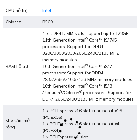
CPU hỗ trợ
Intel
Chipset
B560
4 x DDR4 DIMM slots, support up to 128GB
®
11th Generation Intel
Core™ i9/i7/i5
processors: Support for DDR4
3200/3000/2933/2666/2400/2133 MHz
memory modules
®
RAM hỗ trợ
10th Generation Intel
Core™ i9/i7
processors: Support for DDR4
2933/2666/2400/2133 MHz memory modules
®
10th Generation Intel
Core™ i5/i3
®
®
/Pentium
/Celeron
processors: Support for
DDR4 2666/2400/2133 MHz memory modules
1 x PCI Express x16 slot, running at x16
(PCIEX16)
Khe cắm mở
1 x PCI Express x16 slot, running at x4
rộng
(PCIEX4)
1 x PCI Express x1 slot