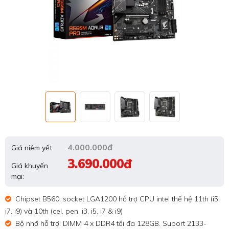
4.000.000đ
Giá niêm yết:
3.690.000đ
Giá khuyến
mại:
Chipset B560, socket LGA1200 hỗ trợ CPU intel thế hệ 11th (i5,
i7, i9) và 10th (cel, pen, i3, i5, i7 & i9)
Bộ nhớ hỗ trợ: DIMM 4 x DDR4 tối đa 128GB. Suport 2133-