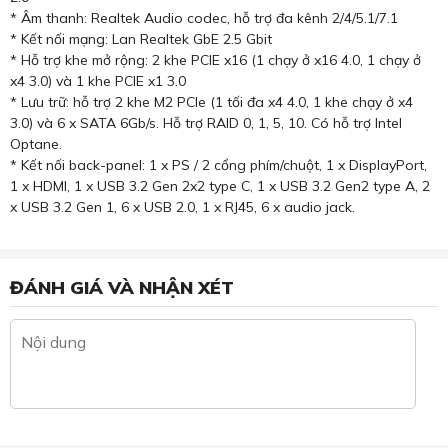
* Âm thanh: Realtek Audio codec, hỗ trợ đa kênh 2/4/5.1/7.1
* Kết nối mạng: Lan Realtek GbE 2.5 Gbit
* Hỗ trợ khe mở rộng: 2 khe PCIE x16 (1 chạy ở x16 4.0, 1 chạy ở
x4 3.0) và 1 khe PCIE x1 3.0
* Lưu trữ: hỗ trợ 2 khe M2 PCIe (1 tối đa x4 4.0, 1 khe chạy ở x4
3.0) và 6 x SATA 6Gb/s. Hỗ trợ RAID 0, 1, 5, 10. Có hỗ trợ Intel
Optane.
* Kết nối back-panel: 1 x PS / 2 cổng phím/chuột, 1 x DisplayPort,
1 x HDMI, 1 x USB 3.2 Gen 2x2 type C, 1 x USB 3.2 Gen2 type A, 2
x USB 3.2 Gen 1, 6 x USB 2.0, 1 x RJ45, 6 x audio jack.
ĐÁNH GIÁ VÀ NHẬN XÉT