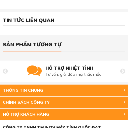
TIN TỨC LIÊN QUAN
SẢN PHẨM TƯƠNG TỰ
HỖ TRỢ NHIỆT TÌNH
Tư vấn, giải đáp mọi thắc mắc
THÔNG TIN CHUNG
CHÍNH SÁCH CÔNG TY
HỖ TRỢ KHÁCH HÀNG
CÔNG TY TNHH TM & DV MÁY TÍNH QUỐC ĐẠT