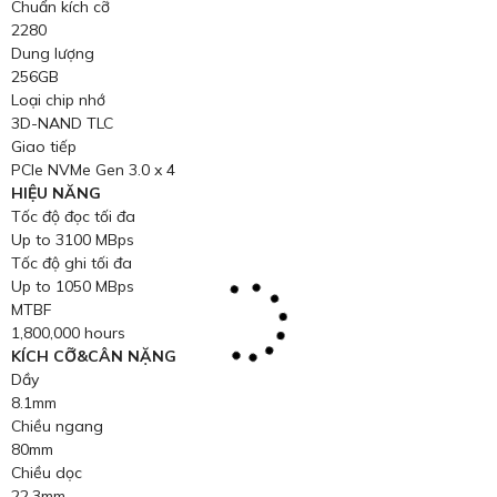
Chuẩn kích cỡ
2280
Dung lượng
256GB
Loại chip nhớ
3D-NAND TLC
Giao tiếp
PCIe NVMe Gen 3.0 x 4
HIỆU NĂNG
Tốc độ đọc tối đa
Up to 3100 MBps
Tốc độ ghi tối đa
Up to 1050 MBps
MTBF
1,800,000 hours
KÍCH CỠ&CÂN NẶNG
Dầy
8.1mm
Chiều ngang
80mm
Chiều dọc
22.3mm