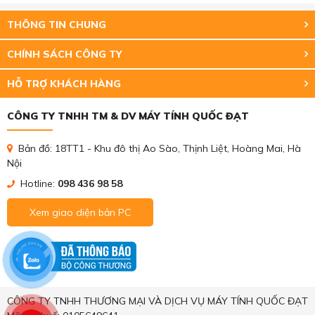
THÔNG TIN CHUNG
CHÍNH SÁCH CÔNG TY
HỖ TRỢ KHÁCH HÀNG
CÔNG TY TNHH TM & DV MÁY TÍNH QUỐC ĐẠT
Bản đồ: 18TT1 - Khu đô thị Ao Sào, Thịnh Liệt, Hoàng Mai, Hà
Nội
Hotline:
098 436 98 58
Xem giao diện bản PC
CÔNG TY TNHH THƯƠNG MẠI VÀ DỊCH VỤ MÁY TÍNH QUỐC ĐẠT