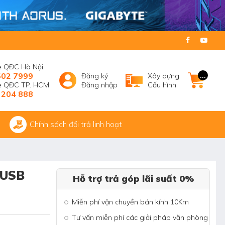
e QĐC Hà Nội:
502 7999
...
Đăng ký
Xây dựng
ne QĐC TP. HCM:
Đăng nhập
Cấu hình
 204 888
Chính sách đổi trả linh hoạt
 USB
Hỗ trợ trả góp lãi suất 0%
Miễn phí vận chuyển bán kính 10Km
Tư vấn miễn phí các giải pháp văn phòng