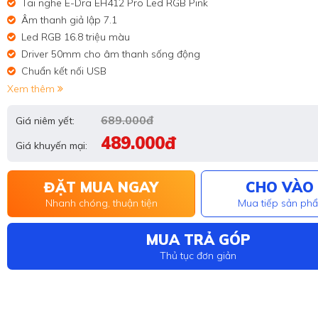
Tai nghe E-Dra EH412 Pro Led RGB Pink
Âm thanh giả lập 7.1
Led RGB 16.8 triệu màu
Driver 50mm cho âm thanh sống động
Chuẩn kết nối USB
Xem thêm
689.000đ
Giá niêm yết:
489.000đ
Giá khuyến mại:
ĐẶT MUA NGAY
CHO VÀO 
Nhanh chóng, thuận tiện
Mua tiếp sản ph
MUA TRẢ GÓP
Thủ tục đơn giản