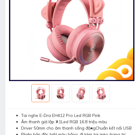
Tai nghe E-Dra EH412 Pro Led RGB Pink
Âm thanh giả lập 7.1
Led RGB 16.8 triệu màu
Driver 50mm cho âm thanh sống động
Chuẩn kết nối USB
Phiên bản đặc biệt màu hồng, đi kèm tai mèo trang trí