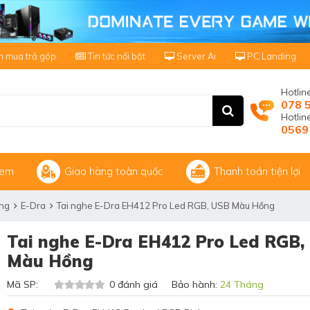
 mua trả góp
Tin tức nổi bật
Server Ai
PC Landing
Hotlin
078 
Hotli
0569
xem
Giao hàng toàn quốc
Thanh toán tiện lợi
ãng
E-Dra
Tai nghe E-Dra EH412 Pro Led RGB, USB Màu Hồng
Tai nghe E-Dra EH412 Pro Led RGB,
Màu Hồng
Mã SP:
0 đánh giá Bảo hành:
24 Tháng