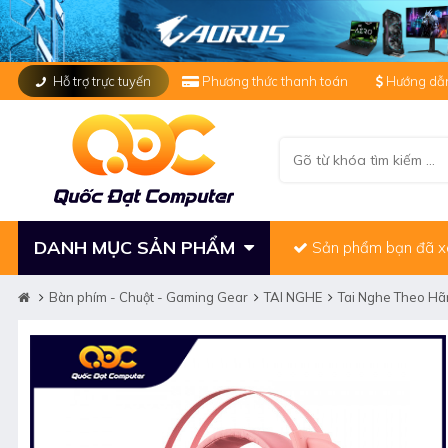
Hỗ trợ trực tuyến
Phương thức thanh toán
Hướng dẫn
DANH MỤC SẢN PHẨM
Sản phẩm bạn đã 
Bàn phím - Chuột - Gaming Gear
TAI NGHE
Tai Nghe Theo H