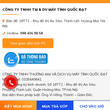
CÔNG TY TNHH TM & DV MÁY TÍNH QUỐC ĐẠT
Bản đồ: 18TT1 - Khu đô thị Ao Sào, Thịnh Liệt, Hoàng Mai, Hà
Nội
Hotline:
098 436 98 58
Xem giao diện bản PC
CÔNG TY TNHH THƯƠNG MẠI VÀ DỊCH VỤ MÁY TÍNH QUỐC ĐẠT
Mã số thuế: 0105649641
Địa chỉ đăng ký kinh doanh: Số 18TT1 - Khu đô thị Ao Sào,
Phường Thịnh Liệt, Quận Hoàng Mai, TP.Hà Nội.
Đại diện theo pháp luật: Ông Vi Hồng Thành – Giám Đốc.
ĐẶT MUA NGAY
MUA TRẢ GÓP
CHO VÀO GIỎ