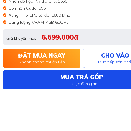
Nhân đồ họa: Nvidia GTX 1650
Só nhân Cuda: 896
Xung nhịp GPU tối đa: 1680 Mhz
Dung lượng VRAM: 4GB GDDR5
6.699.000đ
Giá khuyến mại:
ĐẶT MUA NGAY
CHO VÀO 
Nhanh chóng, thuận tiện
Mua tiếp sản ph
MUA TRẢ GÓP
Thủ tục đơn giản