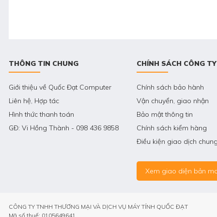
THÔNG TIN CHUNG
CHÍNH SÁCH CÔNG TY
Giới thiệu về Quốc Đạt Computer
Chính sách bảo hành
Liên hệ, Hợp tác
Vận chuyển, giao nhận
Hình thức thanh toán
Bảo mật thông tin
GĐ: Vi Hồng Thành - 098 436 9858
Chính sách kiểm hàng
Điều kiện giao dịch chun
Xem giao diện bản mo
CÔNG TY TNHH THƯƠNG MẠI VÀ DỊCH VỤ MÁY TÍNH QUỐC ĐẠT
Mã số thuế: 0105649641