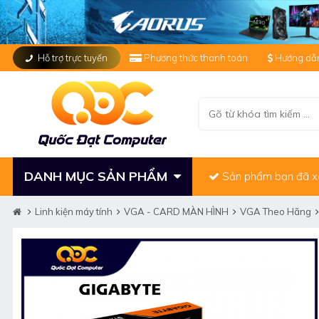
Hỗ trợ trực tuyến
Phương thức thanh toán
Hướng dẫn
DANH MỤC SẢN PHẨM
Sản phẩm bạn đã 
Linh kiện máy tính
VGA - CARD MÀN HÌNH
VGA Theo Hãng