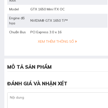
xuất
Model
GTX 1650 Mini ITX OC
Engine đồ
NVIDIA® GTX 1650 Ti™
họa
Chuẩn Bus
PCI Express 3.0 x 16
XEM THÊM THÔNG SỐ
MÔ TẢ SẢN PHẨM
ĐÁNH GIÁ VÀ NHẬN XÉT