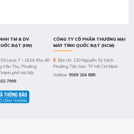
NHH TM & DV
CÔNG TY CỔ PHẦN THƯƠNG MẠI
QUỐC ĐẠT (HN)
MÁY TÍNH QUỐC ĐẠT (HCM)
 59 Louis 7 – LK24, Khu đô
Địa chỉ: 130 Nguyễn Sỹ Sách,
ng Văn Thụ, Phường
Phường Tân Sơn, TP Hồ Chí Minh
Thành phố Hà Nội
Hotline:
0569 204 888
502 7999