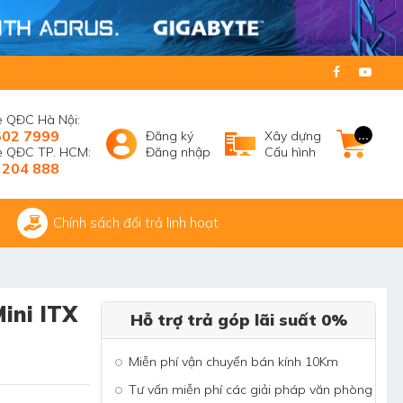
e QĐC Hà Nội:
502 7999
...
Đăng ký
Xây dựng
ne QĐC TP. HCM:
Đăng nhập
Cấu hình
 204 888
Chính sách đổi trả linh hoạt
ini ITX
Hỗ trợ trả góp lãi suất 0%
Miễn phí vận chuyển bán kính 10Km
Tư vấn miễn phí các giải pháp văn phòng