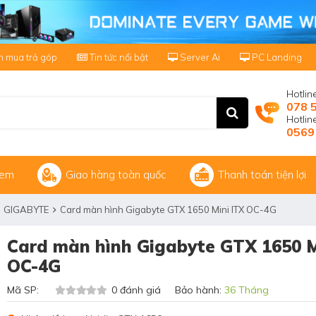
 mua trả góp
Tin tức nổi bật
Server Ai
PC Landing
Hotlin
078 
Hotli
0569
xem
Giao hàng toàn quốc
Thanh toán tiện lợi
GIGABYTE
Card màn hình Gigabyte GTX 1650 Mini ITX OC-4G
Card màn hình Gigabyte GTX 1650 M
OC-4G
Mã SP:
0 đánh giá Bảo hành:
36 Tháng