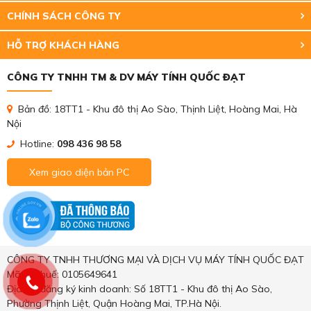
CHÍNH SÁCH CÔNG TY
HỖ TRỢ KHÁCH HÀNG
CÔNG TY TNHH TM & DV MÁY TÍNH QUỐC ĐẠT
Bản đồ: 18TT1 - Khu đô thị Ao Sào, Thịnh Liệt, Hoàng Mai, Hà
Nội
Hotline:
098 436 98 58
Xem giao diện bản PC
CÔNG TY TNHH THƯƠNG MẠI VÀ DỊCH VỤ MÁY TÍNH QUỐC ĐẠT
Mã số thuế: 0105649641
Địa chỉ đăng ký kinh doanh: Số 18TT1 - Khu đô thị Ao Sào,
Phường Thịnh Liệt, Quận Hoàng Mai, TP.Hà Nội.