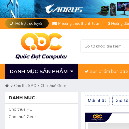
Hỗ trợ trực tuyến
Phương thức thanh toán
Hướng dẫn
DANH MỤC SẢN PHẨM
Sản phẩm bạn đã 
Cho thuê PC
Cho thuê Gear
DANH MỤC
Mới nhất
Giá t
Cho thuê PC
Cho thuê Gear