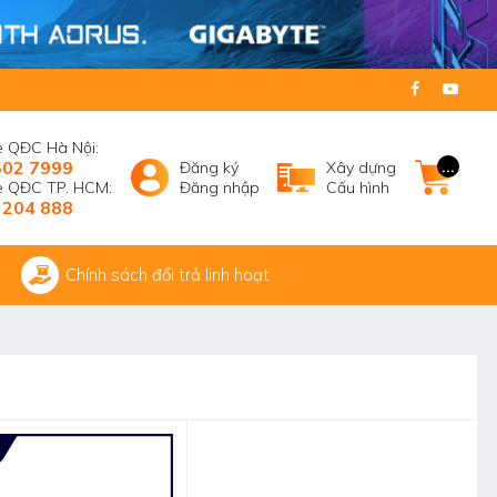
e QĐC Hà Nội:
502 7999
...
Đăng ký
Xây dựng
ne QĐC TP. HCM:
Đăng nhập
Cấu hình
 204 888
Chính sách đổi trả linh hoạt