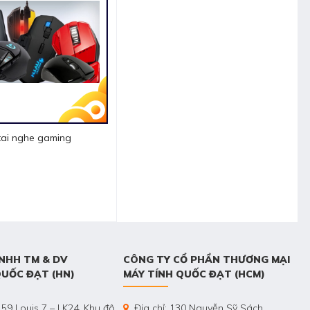
tai nghe gaming
NHH TM & DV
CÔNG TY CỔ PHẦN THƯƠNG MẠI
QUỐC ĐẠT (HN)
MÁY TÍNH QUỐC ĐẠT (HCM)
 59 Louis 7 – LK24, Khu đô
Địa chỉ: 130 Nguyễn Sỹ Sách,