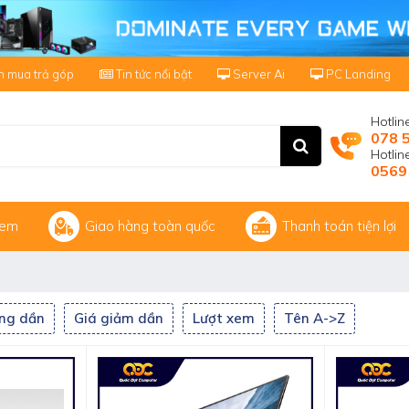
 mua trả góp
Tin tức nổi bật
Server Ai
PC Landing
Hotlin
078 
Hotli
0569
xem
Giao hàng toàn quốc
Thanh toán tiện lợi
ăng dần
Giá giảm dần
Lượt xem
Tên A->Z