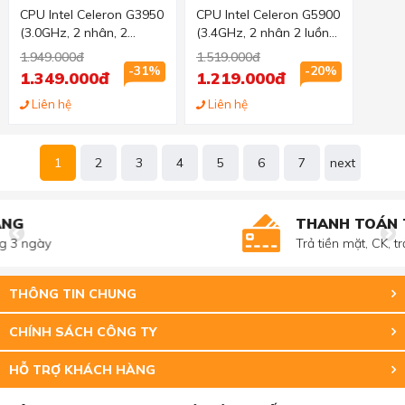
CPU Intel Celeron G3950
CPU Intel Celeron G5900
(3.0GHz, 2 nhân, 2
(3.4GHz, 2 nhân 2 luồng,
luồng, 2MB Cache, 51W)
2MB Cache, 58W) -
1.949.000đ
1.519.000đ
- Socket Intel LGA 1151
Socket Intel LGA 1200)
-31%
-20%
1.349.000đ
1.219.000đ
Liên hệ
Liên hệ
1
2
3
4
5
6
7
next
THANH TOÁN TIỆN LỢI
Trả tiền mặt, CK, trả góp 0%
THÔNG TIN CHUNG
CHÍNH SÁCH CÔNG TY
HỖ TRỢ KHÁCH HÀNG