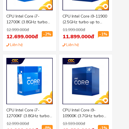
CPU Intel Core i7-
CPU Intel Core i9-11900
12700K (3.8GHz turbo
(2.5GHz turbo up to
up to 5.0Ghz, 12 nhân
5.2Ghz, 8 nhân 16 luồng,
12.999.000đ
11.999.000đ
20 luồng, 25MB Cache,
16MB Cache, 65W) -
-2%
-1%
12.699.000đ
11.899.000đ
125W) - Socket Intel
Socket Intel LGA 1200
LGA 1700/Alder Lake)
Liên hệ
Liên hệ
CPU Intel Core i7-
CPU Intel Core i9-
12700KF (3.8GHz turbo
10900K (3.7GHz turbo
up to 5.0Ghz, 12 nhân
up to 5.3GHz, 10 nhân
12.999.000đ
13.939.000đ
20 luồng, 25MB Cache,
20 luồng, 20MB Cache,
-8%
-1%