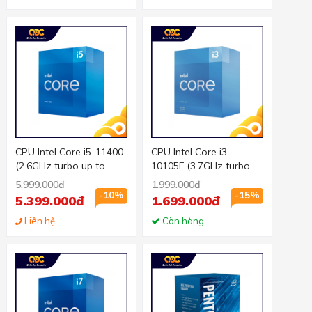
CPU Intel Core i5-11400
CPU Intel Core i3-
(2.6GHz turbo up to
10105F (3.7GHz turbo
4.4Ghz, 6 nhân 12 luồng,
up to 4.4Ghz, 4 nhân 8
5.999.000đ
1.999.000đ
12MB Cache, 65W) -
luồng, 6MB Cache, 65W)
-10%
-15%
5.399.000đ
1.699.000đ
Socket Intel LGA 1200
- Socket Intel LGA 1200
Liên hệ
Còn hàng