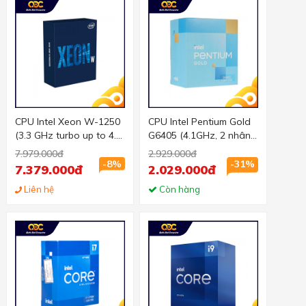
CPU Intel Xeon W-1250
CPU Intel Pentium Gold
(3.3 GHz turbo up to 4.7
G6405 (4.1GHz, 2 nhân
GHz, 6 nhân 12 luồng,
4 luồng, 4MB Cache,
7.979.000đ
2.929.000đ
12MB Cache, 80W) -
58W) - Socket Intel LGA
-8%
-31%
7.379.000đ
2.029.000đ
Socket Intel LGA 1200
1200)
Liên hệ
Còn hàng