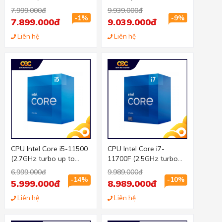
up to 4.8GHz, 8 nhân 16
to 4.8 GHz, 6 nhân 12
7.999.000đ
9.939.000đ
luồng, 16MB Cache,
luồng, 12MB Cache,
-1%
-9%
7.899.000đ
9.039.000đ
65W) - Socket Intel LGA
125W) - Socket Intel
1200
Liên hệ
LGA 1200
Liên hệ
CPU Intel Core i5-11500
CPU Intel Core i7-
(2.7GHz turbo up to
11700F (2.5GHz turbo
4.4Ghz, 6 nhân 12 luồng,
up to 4.9Ghz, 8 nhân 16
6.999.000đ
9.989.000đ
12MB Cache, 65W) -
luồng, 16MB Cache,
-14%
-10%
5.999.000đ
8.989.000đ
Socket Intel LGA 1200
65W) - Socket Intel LGA
Liên hệ
1200
Liên hệ