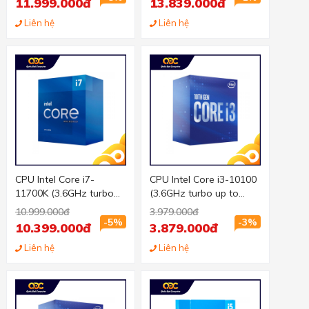
11.999.000đ
13.839.000đ
125W) - Socket Intel
125W) - Socket Intel
LGA 1700/Alder Lake)
Liên hệ
LGA 1200
Liên hệ
CPU Intel Core i7-
CPU Intel Core i3-10100
11700K (3.6GHz turbo
(3.6GHz turbo up to
up to 5Ghz, 8 nhân 16
4.3Ghz, 4 nhân 8 luồng,
10.999.000đ
3.979.000đ
luồng, 16MB Cache,
6MB Cache, 65W) -
-5%
-3%
10.399.000đ
3.879.000đ
125W) - Socket Intel
Socket Intel LGA 1200
LGA 1200
Liên hệ
Liên hệ