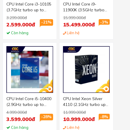
CPU Intel Core i3-10105
CPU Intel Core i9-
(3.7GHz turbo up to
11900K (3.5GHz turbo
4.4Ghz, 4 nhân 8 luồng,
up to 5.3Ghz, 8 nhân 16
3.299.000đ
15.999.000đ
6MB Cache, 65W) -
luồng, 16MB Cache,
-21%
-3%
2.599.000đ
15.499.000đ
Socket Intel LGA 1200
125W) - Socket Intel
Còn hàng
LGA 1200
Liên hệ
CPU Intel Core i5-10400
CPU Intel Xeon Silver
(2.9GHz turbo up to
4110 (2.1GHz turbo up
4.3GHz, 6 nhân 12
to 3.0GHz, 8 nhân, 16
4.999.000đ
11.999.000đ
luồng, 12MB Cache,
luồng, 11MB Cache,
-28%
-8%
3.599.000đ
10.999.000đ
65W) - Socket Intel LGA
85W) - Socket Intel LGA
1200
Còn hàng
3647
Liên hệ