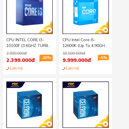
CPU INTEL CORE I3-
CPU Intel Core i5-
10100F (3.6GHZ TURBO
12600K (Up To 4.90GHz,
UP TO 4.3GHZ, 4 NHÂN
10 Nhân 16 Luồng,20MB
2.999.000đ
10.500.000đ
8 LUỒNG, 6MB CACHE,
Cache, Alder Lake)
-20%
-5%
2.399.000đ
9.999.000đ
Liên hệ
Liên hệ