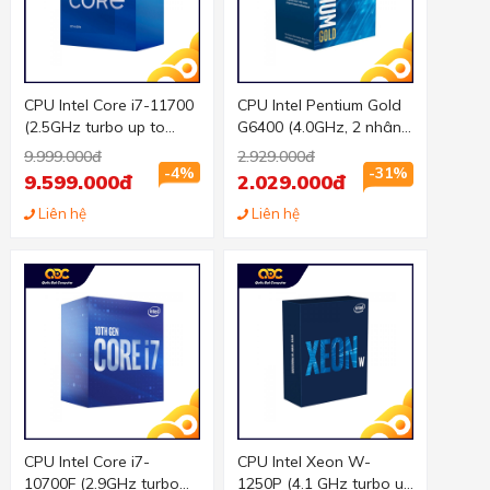
CPU Intel Core i7-11700
CPU Intel Pentium Gold
(2.5GHz turbo up to
G6400 (4.0GHz, 2 nhân
4.9Ghz, 8 nhân 16 luồng,
4 luồng, 4MB Cache,
9.999.000đ
2.929.000đ
16MB Cache, 65W) -
58W) - Socket Intel LGA
-4%
-31%
9.599.000đ
2.029.000đ
Socket Intel LGA 1200
1200)
Liên hệ
Liên hệ
CPU Intel Core i7-
CPU Intel Xeon W-
10700F (2.9GHz turbo
1250P (4.1 GHz turbo up