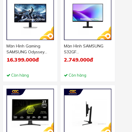
Màn Hình Gaming
Màn Hình SAMSUNG
SAMSUNG Odyssey
S32GF
OLED G6 G60SD
LS27F320GAEXXV (27
16.399.000đ
2.749.000đ
LS27DG602SEXXV (27
inch - IPS - FHD - 120Hz
inch - OLED - 2K - 360hz
- 5ms)
- 0.03ms)
Còn hàng
Còn hàng