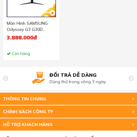
Màn Hình SAMSUNG
Odyssey G3 G30D
LS27DG302EEXXV (27
3.888.000đ
inch - VA - FHD - 180Hz
- 1ms)
Còn hàng
ĐỔI TRẢ DỄ DÀNG
Dùng thử trong vòng 3 ngày
THÔNG TIN CHUNG
CHÍNH SÁCH CÔNG TY
HỖ TRỢ KHÁCH HÀNG