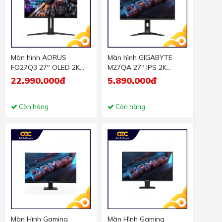
Màn hình AORUS
Màn hình GIGABYTE
FO27Q3 27" OLED 2K
M27QA 27" IPS 2K
360Hz
180Hz
22.990.000đ
5.890.000đ
Còn hàng
Còn hàng
Màn Hình Gaming
Màn Hình Gaming