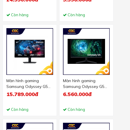
2K/ OLED/ 240Hz/
(27 inch - IPS - 2K -
0.03ms/ USB-C 18W/
180Hz - 1ms)
Loa)
Còn hàng
Còn hàng
Màn hình gaming
Màn hình gaming
Samsung Odyssey G5
Samsung Odyssey G5
G70F 27 inch 4K UHD
G53F 27 inch 2K QHD
15.789.000đ
6.560.000đ
IPS 180Hz 1ms
IPS 200Hz 1ms
(LS27FG702EEXXV)
(LS27FG530EEXXV)
Còn hàng
Còn hàng