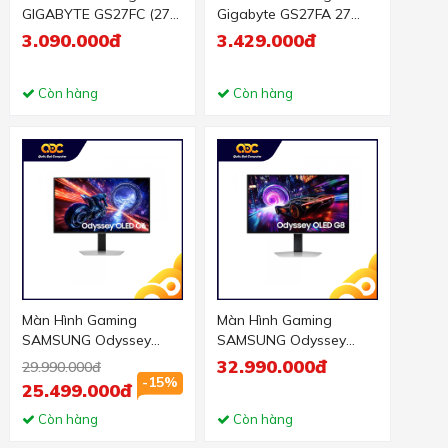
GIGABYTE GS27FC (27
Gigabyte GS27FA 27
inch - VA - 180Hz - FHD
Inch/ FHD/ IPS/ 180Hz/
3.090.000đ
3.429.000đ
- 1ms - Cong)
1ms
Còn hàng
Còn hàng
Màn Hình Gaming
Màn Hình Gaming
SAMSUNG Odyssey
SAMSUNG Odyssey
OLED G6 G60SF
OLED G8 G81SF
32.990.000đ
29.990.000đ
LS27FG602SEXXV (27
LS27FG812SEXXV (27
-15%
25.499.000đ
inch - OLED - 2K -
inch - OLED - 4K -
500Hz - 0.03ms)
Còn hàng
240Hz - 0.03ms)
Còn hàng