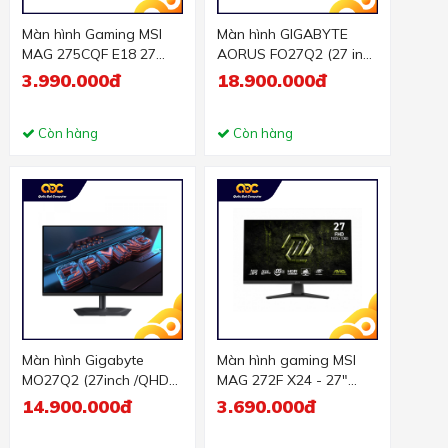
Màn hình Gaming MSI
Màn hình GIGABYTE
MAG 275CQF E18 27
AORUS FO27Q2 (27 inch
inch
| QHD | 240Hz | OLED |
3.990.000đ
18.900.000đ
99% DCI-P3)
Còn hàng
Còn hàng
Màn hình Gigabyte
Màn hình gaming MSI
MO27Q2 (27inch /QHD
MAG 272F X24 - 27"
/OLED /240hz /0.03ms
FHD Rapid IPs 240Hz
14.900.000đ
3.690.000đ
GTG)