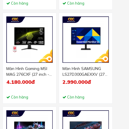
Còn hàng
Còn hàng
Màn Hình Gaming MSI
Màn Hình SAMSUNG
MAG 276CXF (27 inch -
LS27D300GAEXXV (27
VA - FHD - 280Hz -
inch - IPS - FHD - 5ms -
4.180.000đ
2.990.000đ
0.5ms - Cong)
100Hz)
Còn hàng
Còn hàng