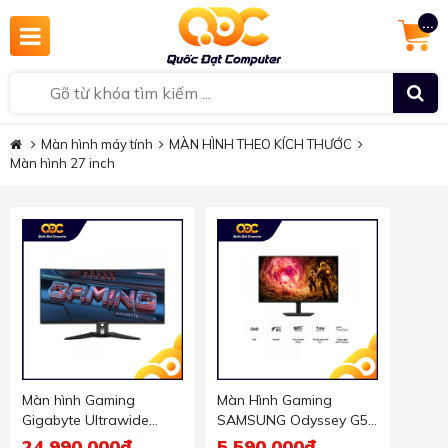
...
Màn hình máy tính
MÀN HÌNH THEO KÍCH THƯỚC
Màn hình 27 inch
Màn hình Gaming
Màn Hình Gaming
Gigabyte Ultrawide
SAMSUNG Odyssey G5
MO34WQC2 (34 inch/
G50F LS27FG502EEXXV
24.990.000đ
5.590.000đ