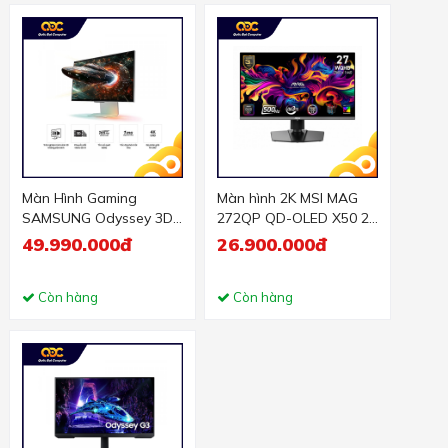
Màn Hình Gaming
Màn hình 2K MSI MAG
SAMSUNG Odyssey 3D
272QP QD-OLED X50 27
G90XF
inch WQHD 500Hz HDR
49.990.000đ
26.900.000đ
LS27FG900XEXXV (27
inch - IPS - 4K - 165Hz -
1ms - Speaker)
Còn hàng
Còn hàng