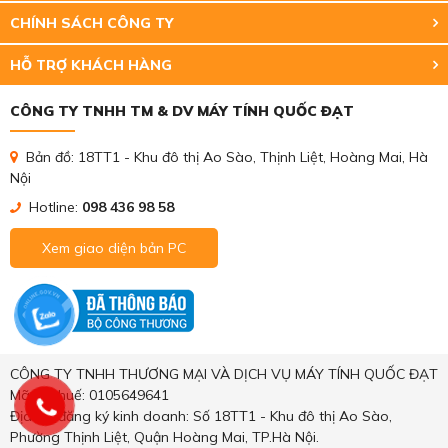
CHÍNH SÁCH CÔNG TY
HỖ TRỢ KHÁCH HÀNG
CÔNG TY TNHH TM & DV MÁY TÍNH QUỐC ĐẠT
Bản đồ: 18TT1 - Khu đô thị Ao Sào, Thịnh Liệt, Hoàng Mai, Hà
Nội
Hotline:
098 436 98 58
Xem giao diện bản PC
CÔNG TY TNHH THƯƠNG MẠI VÀ DỊCH VỤ MÁY TÍNH QUỐC ĐẠT
Mã số thuế: 0105649641
Địa chỉ đăng ký kinh doanh: Số 18TT1 - Khu đô thị Ao Sào,
Phường Thịnh Liệt, Quận Hoàng Mai, TP.Hà Nội.