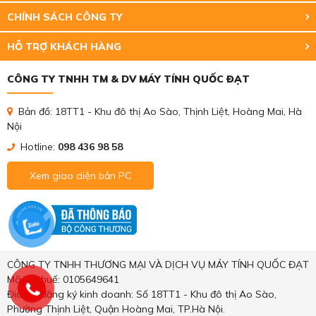
CHÍNH SÁCH CÔNG TY
HỖ TRỢ KHÁCH HÀNG
CÔNG TY TNHH TM & DV MÁY TÍNH QUỐC ĐẠT
Bản đồ: 18TT1 - Khu đô thị Ao Sào, Thịnh Liệt, Hoàng Mai, Hà
Nội
Hotline:
098 436 98 58
Xem giao diện bản PC
CÔNG TY TNHH THƯƠNG MẠI VÀ DỊCH VỤ MÁY TÍNH QUỐC ĐẠT
Mã số thuế: 0105649641
Địa chỉ đăng ký kinh doanh: Số 18TT1 - Khu đô thị Ao Sào,
Phường Thịnh Liệt, Quận Hoàng Mai, TP.Hà Nội.