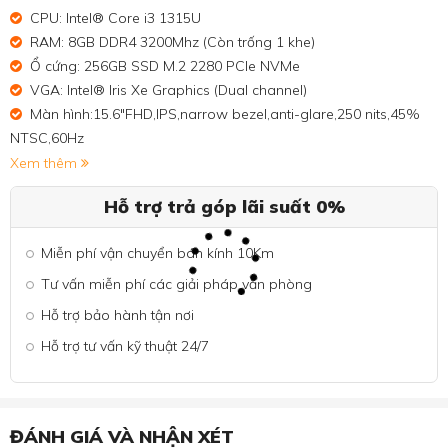
CPU: Intel® Core i3 1315U
RAM: 8GB DDR4 3200Mhz (Còn trống 1 khe)
Ổ cứng: 256GB SSD M.2 2280 PCIe NVMe
VGA: Intel® Iris Xe Graphics (Dual channel)
Màn hình:15.6"FHD,IPS,narrow bezel,anti-glare,250 nits,45%
NTSC,60Hz
Xem thêm
Hỗ trợ trả góp lãi suất 0%
Miễn phí vận chuyển bán kính 10Km
Tư vấn miễn phí các giải pháp văn phòng
Hỗ trợ bảo hành tận nơi
Hỗ trợ tư vấn kỹ thuật 24/7
ĐÁNH GIÁ VÀ NHẬN XÉT