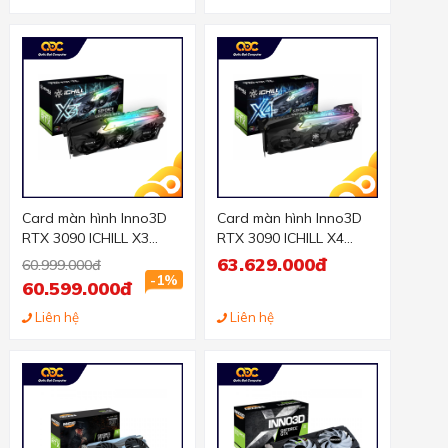
Card màn hình Inno3D
Card màn hình Inno3D
RTX 3090 ICHILL X3
RTX 3090 ICHILL X4
(24GB GDDR6X, 384-bit,
(24GB GDDR6X, 384-bit,
63.629.000đ
60.999.000đ
HDMI+DP, 2x8-pin)
HDMI+DP, 2x8-pin)
-1%
60.599.000đ
Liên hệ
Liên hệ