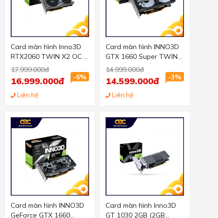
Card màn hình Inno3D
Card màn hình INNO3D
RTX2060 TWIN X2 OC -
GTX 1660 Super TWIN
12GD (12GB GDDR6,
X2 OC RGB (6GB
17.999.000đ
14.999.000đ
192-bit, HDMI+DP, 1x8-
GDDR6, 192-bit,
-6%
-3%
16.999.000đ
14.599.000đ
pin)
HDMI+DP, 1x8-pin)
Liên hệ
Liên hệ
Card màn hình INNO3D
Card màn hình Inno3D
GeForce GTX 1660
GT 1030 2GB (2GB