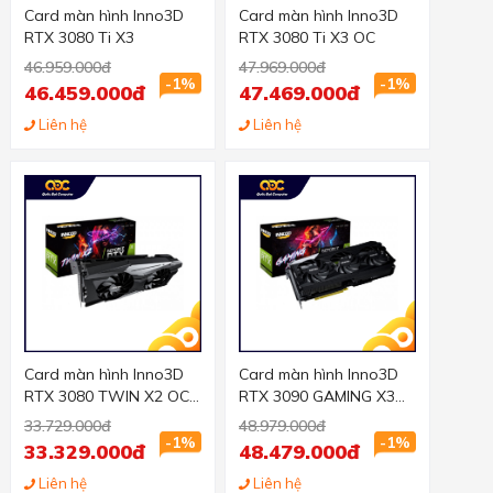
Card màn hình Inno3D
Card màn hình Inno3D
RTX 3080 Ti X3
RTX 3080 Ti X3 OC
46.959.000đ
47.969.000đ
-1%
-1%
46.459.000đ
47.469.000đ
Liên hệ
Liên hệ
Card màn hình Inno3D
Card màn hình Inno3D
RTX 3080 TWIN X2 OC
RTX 3090 GAMING X3
(10GB GDDR6X, 320-bit,
(24GB GDDR6X, 384-bit,
33.729.000đ
48.979.000đ
HDMI+DP, 2x8-pin)
HDMI+DP, 2x8-pin)
-1%
-1%
33.329.000đ
48.479.000đ
Liên hệ
Liên hệ