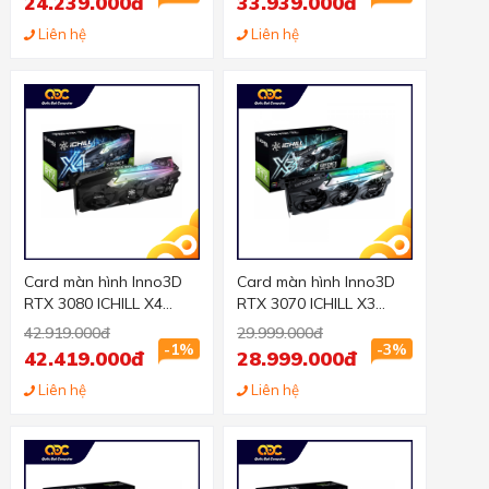
24.239.000đ
33.939.000đ
pin)
Liên hệ
Liên hệ
Card màn hình Inno3D
Card màn hình Inno3D
RTX 3080 ICHILL X4
RTX 3070 ICHILL X3
10GB (10GB GDD6X,
(8GB GDDR6, 256-bit,
42.919.000đ
29.999.000đ
320-bit, HDMI +DP, 2x8-
HDMI+DP, 2x8-pin)
-1%
-3%
42.419.000đ
28.999.000đ
pin)
Liên hệ
Liên hệ