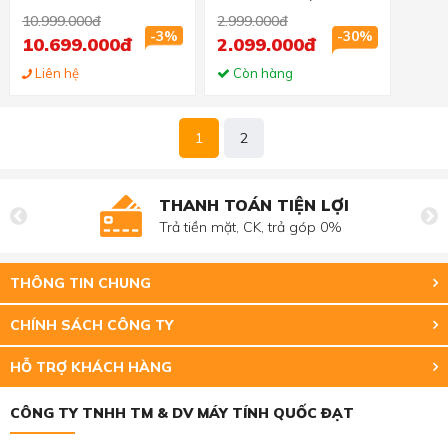
TWIN X2 (6GB GDDR6,
GDDR5, 64-bit, DVI
10.999.000đ
2.999.000đ
192-bit, HDMI+DP, 1x8-
+HDMI)
-3%
-30%
10.699.000đ
2.099.000đ
pin)
Liên hệ
Còn hàng
1
2
THANH TOÁN TIỆN LỢI
Trả tiền mặt, CK, trả góp 0%
THÔNG TIN CHUNG
CHÍNH SÁCH CÔNG TY
HỖ TRỢ KHÁCH HÀNG
CÔNG TY TNHH TM & DV MÁY TÍNH QUỐC ĐẠT