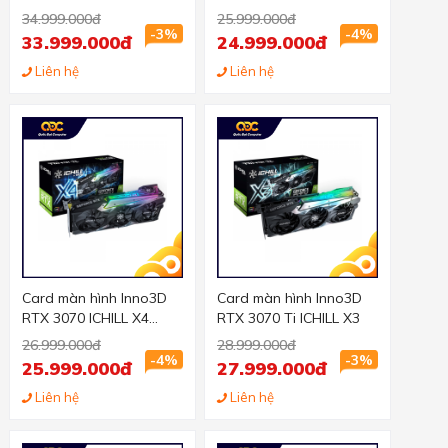
(LHR)
(LHR)
34.999.000đ
25.999.000đ
-3%
-4%
33.999.000đ
24.999.000đ
Liên hệ
Liên hệ
Card màn hình Inno3D
Card màn hình Inno3D
RTX 3070 ICHILL X4
RTX 3070 Ti ICHILL X3
(8GB GDDR6, 256-bit,
26.999.000đ
28.999.000đ
HDMI+DP, 2x8-pin)
-4%
-3%
25.999.000đ
27.999.000đ
Liên hệ
Liên hệ