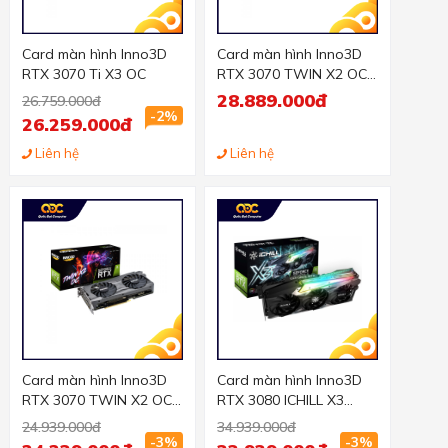
Card màn hình Inno3D
Card màn hình Inno3D
RTX 3070 Ti X3 OC
RTX 3070 TWIN X2 OC
(8GB GDDR6, 256-bit,
28.889.000đ
26.759.000đ
HDMI+DP, 2x8-pin)
-2%
26.259.000đ
Liên hệ
Liên hệ
Card màn hình Inno3D
Card màn hình Inno3D
RTX 3070 TWIN X2 OC
RTX 3080 ICHILL X3
8GB LHR
10GB (10GB GDD6X,
24.939.000đ
34.939.000đ
320-bit, HDMI +DP, 2x8-
-3%
-3%