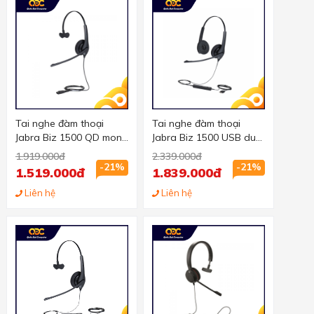
Tai nghe đàm thoại
Tai nghe đàm thoại
Jabra Biz 1500 QD mono
Jabra Biz 1500 USB duo
chuẩn QD, 1 tai
chuẩn USB, 2 tai
1.919.000đ
2.339.000đ
-21%
-21%
1.519.000đ
1.839.000đ
Liên hệ
Liên hệ