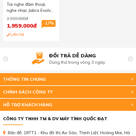
Tai nghe đàm thoại,
nghe nhạc Jabra Evolve
30 UC stereo chuẩn
2.359.000đ
USB, 2 tai
-17%
1.959.000đ
Liên hệ
ĐỔI TRẢ DỄ DÀNG
Dùng thử trong vòng 3 ngày
THÔNG TIN CHUNG
CHÍNH SÁCH CÔNG TY
HỖ TRỢ KHÁCH HÀNG
CÔNG TY TNHH TM & DV MÁY TÍNH QUỐC ĐẠT
Bản đồ: 18TT1 - Khu đô thị Ao Sào, Thịnh Liệt, Hoàng Mai, Hà