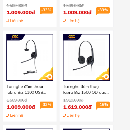
chuẩn USB, 2 tai
chuẩn QD, 1 tai
1.509.000đ
1.509.000đ
-33%
-33%
1.009.000đ
1.009.000đ
Liên hệ
Liên hệ
Tai nghe đàm thoại
Tai nghe đàm thoại
Jabra Biz 1100 USB
Jabra Biz 1500 QD duo
mono chuẩn USB, 1 tai
chuẩn QD, 2 tai
1.509.000đ
1.919.000đ
-33%
-16%
1.009.000đ
1.619.000đ
Liên hệ
Liên hệ