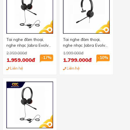
Tai nghe đàm thoại,
Tai nghe đàm thoại,
nghe nhạc Jabra Evolve
nghe nhạc Jabra Evolve
30 MS stereo chuẩn
30 UC mono chuẩn USB,
2.359.000đ
1.999.000đ
USB, 2 tai
1 tai
-17%
-10%
1.959.000đ
1.799.000đ
Liên hệ
Liên hệ