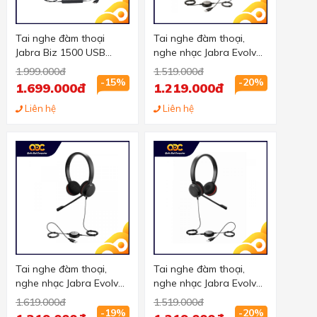
Tai nghe đàm thoại
Tai nghe đàm thoại,
Jabra Biz 1500 USB
nghe nhạc Jabra Evolve
mono chuẩn USB, 1 tai
20 MS mono chuẩn USB,
1.999.000đ
1.519.000đ
1 tai
-15%
-20%
1.699.000đ
1.219.000đ
Liên hệ
Liên hệ
Tai nghe đàm thoại,
Tai nghe đàm thoại,
nghe nhạc Jabra Evolve
nghe nhạc Jabra Evolve
20 MS stereo chuẩn
20 UC mono chuẩn USB,
1.619.000đ
1.519.000đ
USB, 2 tai (Không Box)
1 tai
-19%
-20%