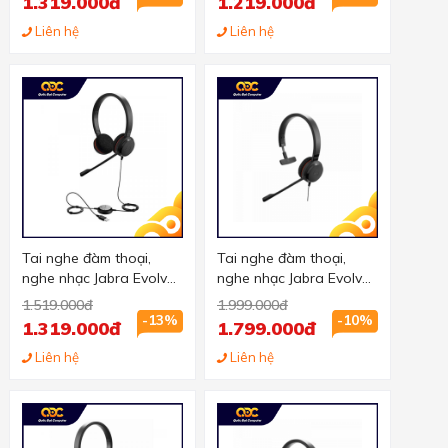
1.319.000đ
1.219.000đ
Liên hệ
Liên hệ
Tai nghe đàm thoại,
Tai nghe đàm thoại,
nghe nhạc Jabra Evolve
nghe nhạc Jabra Evolve
20 UC stereo chuẩn
30 MS mono chuẩn USB,
1.519.000đ
1.999.000đ
USB, 2 tai
1 tai
-13%
-10%
1.319.000đ
1.799.000đ
Liên hệ
Liên hệ