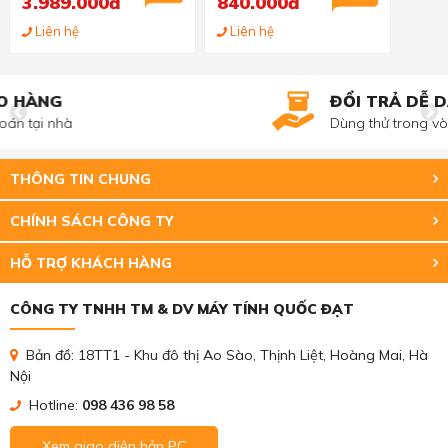
3.989.000đ
840.000đ
Liên hệ
Liên hệ
ĐỔI TRẢ DỄ DÀNG
Dùng thử trong vòng 3 ngày
THÔNG TIN CHUNG
CHÍNH SÁCH CÔNG TY
HỖ TRỢ KHÁCH HÀNG
CÔNG TY TNHH TM & DV MÁY TÍNH QUỐC ĐẠT
Bản đồ: 18TT1 - Khu đô thị Ao Sào, Thịnh Liệt, Hoàng Mai, Hà
Nội
Hotline:
098 436 98 58
Xem giao diện bản PC