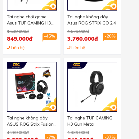
Tai nghe chơi game
Tai nghe không dây
Asus TUF GAMING H3
Asus ROG STRIX GO 2.4
Red Đen Đỏ
1.539.000đ
4.679.000đ
-45%
-20%
849.000đ
3.760.000đ
Liên hệ
Liên hệ
Tai nghe không dây
Tai nghe TUF GAMING
ASUS ROG Strix Fusion
H3 Gun Metal
Gaming Wireless
4.289.000đ
1.339.000đ
-7%
-37%