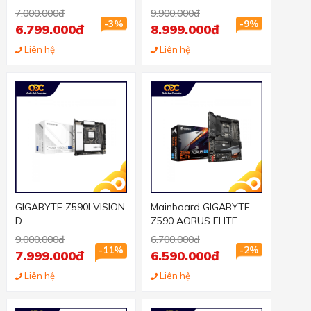
7.000.000đ
9.900.000đ
-3%
-9%
6.799.000đ
8.999.000đ
Liên hệ
Liên hệ
GIGABYTE Z590I VISION
Mainboard GIGABYTE
D
Z590 AORUS ELITE
9.000.000đ
6.700.000đ
-11%
-2%
7.999.000đ
6.590.000đ
Liên hệ
Liên hệ