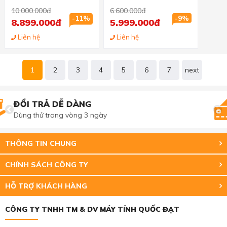
10.000.000đ
6.600.000đ
-11%
-9%
8.899.000đ
5.999.000đ
Liên hệ
Liên hệ
1
2
3
4
5
6
7
next
THANH TOÁN TIỆN LỢI
Trả tiền mặt, CK, trả góp 0%
THÔNG TIN CHUNG
CHÍNH SÁCH CÔNG TY
HỖ TRỢ KHÁCH HÀNG
CÔNG TY TNHH TM & DV MÁY TÍNH QUỐC ĐẠT