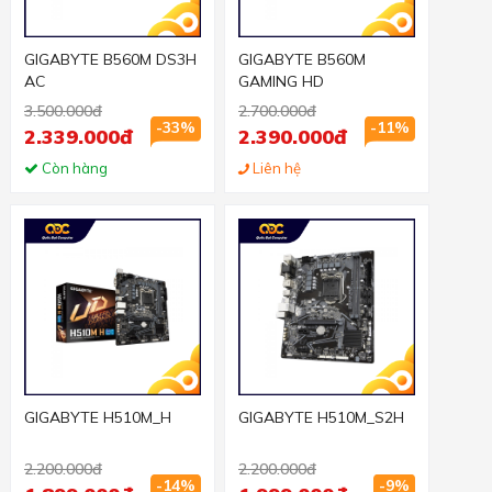
GIGABYTE B560M DS3H
GIGABYTE B560M
AC
GAMING HD
3.500.000đ
2.700.000đ
-33%
-11%
2.339.000đ
2.390.000đ
Còn hàng
Liên hệ
GIGABYTE H510M_H
GIGABYTE H510M_S2H
2.200.000đ
2.200.000đ
-14%
-9%