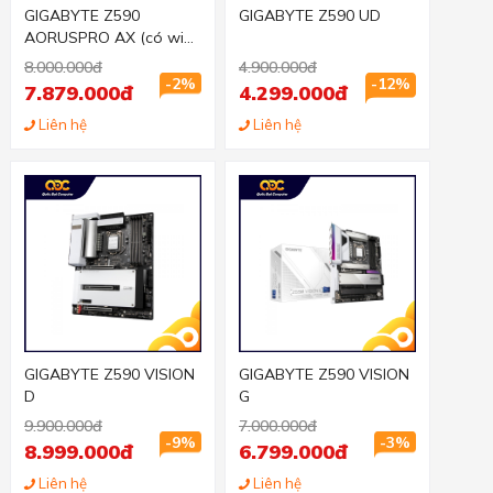
GIGABYTE Z590
GIGABYTE Z590 UD
AORUSPRO AX (có wifi
6)
8.000.000đ
4.900.000đ
-2%
-12%
7.879.000đ
4.299.000đ
Liên hệ
Liên hệ
GIGABYTE Z590 VISION
GIGABYTE Z590 VISION
D
G
9.900.000đ
7.000.000đ
-9%
-3%
8.999.000đ
6.799.000đ
Liên hệ
Liên hệ