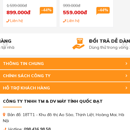
(AH4U08G26C08Y7GAA
4GB (1x4GB) DDR4
1.599.000đ
999.000đ
-1) 8GB (1x8GB) DDR4
2666Mhz
-44%
-44%
899.000đ
559.000đ
2666Mhz
Liên hệ
Liên hệ
ĐỔI TRẢ DỄ DÀNG
Dùng thử trong vòng 3 ngày
THÔNG TIN CHUNG
CHÍNH SÁCH CÔNG TY
HỖ TRỢ KHÁCH HÀNG
CÔNG TY TNHH TM & DV MÁY TÍNH QUỐC ĐẠT
Bản đồ: 18TT1 - Khu đô thị Ao Sào, Thịnh Liệt, Hoàng Mai, Hà
Nội
Hotline:
098 436 98 58