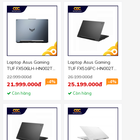
Laptop Asus Gaming
Laptop Asus Gaming
TUF FX506LH-HN002T
TUF FX516PC-HN002T
(i5 10300H/8GB
(i5 11300H/8GB
22.999.000đ
26.199.000đ
RAM/512GB SSD/15.6
RAM/512GB SSD/15.6
-4%
-4%
21.999.000đ
25.199.000đ
FHD 144Hz /GTX 1650
FHD 144hz/RTX 3050
4GB/Win10/Xám)
Còn hàng
4GB/Win10/Xám)
Còn hàng