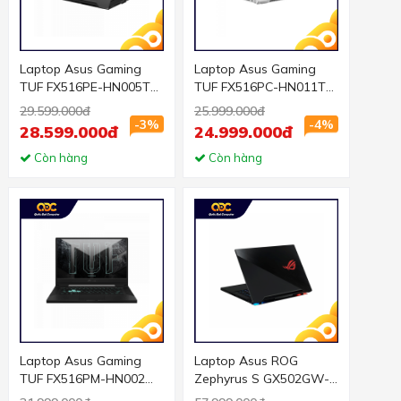
Laptop Asus Gaming
Laptop Asus Gaming
TUF FX516PE-HN005T
TUF FX516PC-HN011T
(i7 11370H/8GB
(i5 11300H/8GB
29.599.000đ
25.999.000đ
RAM/512GB SSD/15.6
RAM/512GB SSD/15.6
-3%
-4%
28.599.000đ
24.999.000đ
FHD 144hz/RTX 3050Ti
FHD 144hz/RTX 3050
4GB/Win10/Xám)
Còn hàng
4GB/Win10/Trắng)
Còn hàng
Laptop Asus Gaming
Laptop Asus ROG
TUF FX516PM-HN002W
Zephyrus S GX502GW-
(i7 11370H/8GB
ES021T (i7 9750H/16GB