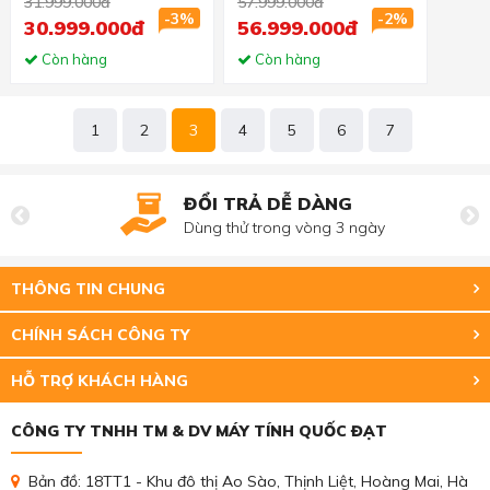
31.999.000đ
57.999.000đ
RAM/512GB SSD/15.6
RAM/512GB SSD/15.6
-3%
-2%
30.999.000đ
56.999.000đ
FHD 144hz/RTX 3060
inch FHD/RTX 2070
6GB/Win11/Xám)
Còn hàng
8GB/Win 10/Đen)
Còn hàng
1
2
3
4
5
6
7
ĐỔI TRẢ DỄ DÀNG
Dùng thử trong vòng 3 ngày
THÔNG TIN CHUNG
CHÍNH SÁCH CÔNG TY
HỖ TRỢ KHÁCH HÀNG
CÔNG TY TNHH TM & DV MÁY TÍNH QUỐC ĐẠT
Bản đồ: 18TT1 - Khu đô thị Ao Sào, Thịnh Liệt, Hoàng Mai, Hà