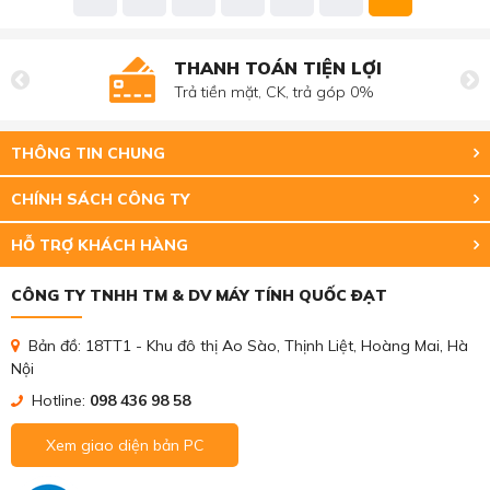
THANH TOÁN TIỆN LỢI
Trả tiền mặt, CK, trả góp 0%
THÔNG TIN CHUNG
CHÍNH SÁCH CÔNG TY
HỖ TRỢ KHÁCH HÀNG
CÔNG TY TNHH TM & DV MÁY TÍNH QUỐC ĐẠT
Bản đồ: 18TT1 - Khu đô thị Ao Sào, Thịnh Liệt, Hoàng Mai, Hà
Nội
Hotline:
098 436 98 58
Xem giao diện bản PC