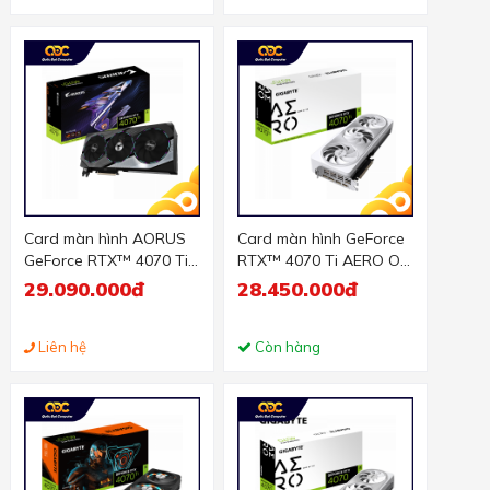
Card màn hình AORUS
Card màn hình GeForce
GeForce RTX™ 4070 Ti
RTX™ 4070 Ti AERO OC
ELITE 12G
12G
29.090.000đ
28.450.000đ
Liên hệ
Còn hàng