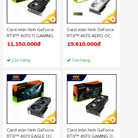
Card màn hình GeForce
Card màn hình GeForce
RTX­­™ 4070 Ti GAMING
RTX™ 4070 AERO OC
OC 12G
12G
11.150.000đ
19.610.000đ
Còn hàng
Còn hàng
Card màn hình GeForce
Card màn hình GeForce
RTX™ 4070 EAGLE OC
RTX­­™ 4070 GAMING OC