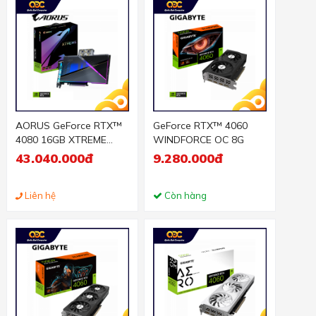
AORUS GeForce RTX™
GeForce RTX™ 4060
4080 16GB XTREME
WINDFORCE OC 8G
WATERFORCE WB
43.040.000đ
9.280.000đ
Liên hệ
Còn hàng