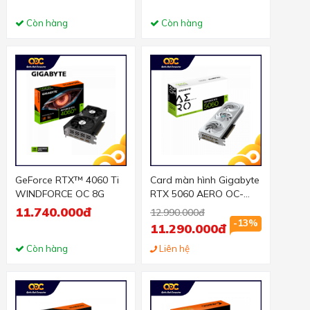
Còn hàng
Còn hàng
GeForce RTX™ 4060 Ti
Card màn hình Gigabyte
WINDFORCE OC 8G
RTX 5060 AERO OC-
8GD (GV-N5060AERO
11.740.000đ
12.990.000đ
OC-8GD)
-13%
11.290.000đ
Còn hàng
Liên hệ