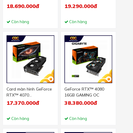
12G
12G
18.690.000đ
19.290.000đ
Còn hàng
Còn hàng
Card màn hình GeForce
GeForce RTX™ 4080
RTX™ 4070
16GB GAMING OC
WINDFORCE OC 12G
17.370.000đ
38.380.000đ
Còn hàng
Còn hàng