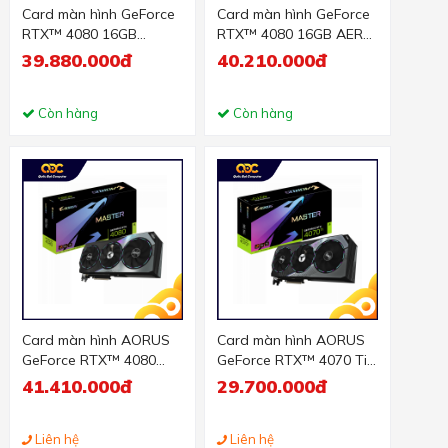
Card màn hình GeForce
Card màn hình GeForce
RTX™ 4080 16GB
RTX™ 4080 16GB AERO
EAGLE OC
OC
39.880.000đ
40.210.000đ
Còn hàng
Còn hàng
Card màn hình AORUS
Card màn hình AORUS
GeForce RTX™ 4080
GeForce RTX™ 4070 Ti
16GB MASTER
MASTER 12G
41.410.000đ
29.700.000đ
Liên hệ
Liên hệ