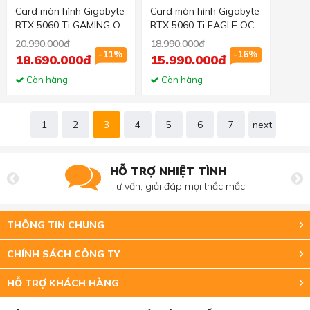
Card màn hình Gigabyte
Card màn hình Gigabyte
RTX 5060 Ti GAMING OC
RTX 5060 Ti EAGLE OC
16GD (GV-
ICE 16GD (GV-
20.990.000đ
18.990.000đ
N506TGAMINGOC-
N506TEAGLE OC ICE-
-11%
-16%
18.690.000đ
15.990.000đ
16GD)
16GD)
Còn hàng
Còn hàng
1
2
3
4
5
6
7
next
HỖ TRỢ NHIỆT TÌNH
Tư vấn, giải đáp mọi thắc mắc
THÔNG TIN CHUNG
CHÍNH SÁCH CÔNG TY
HỖ TRỢ KHÁCH HÀNG