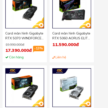
Card màn hình Gigabyte
Card màn hình Gigabyte
RTX 5070 WINDFORCE
RTX 5060 AORUS ELITE-
SFF 12G
8GD (GV-N5060AORUS
11.590.000đ
19.990.000đ
E-8GD)
-13%
17.390.000đ
Còn hàng
Liên hệ